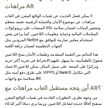
مراهنات AR
لا يمكن فصل الحديث عن تقنيات الواقع المعزز في العاب
مراهنات عن موضوع الأمان والحماية الرقمية. تعتمد معظم
المنصات على بروتوكولات SSL وتشفير البيانات لضمان سلامة
المعاملات المالية وحماية معلومات اللاعبين. كما يراعي بعض
المزودين مثل NetEnt استخدام معايير صارمة للتوافق مع
الجهات التنظيمية لضمان نزاهة اللعبة.
هذا التناغم بين التقنية المتقدمة وطبقات الأمان يمنح اللاعبين
شعورًا بالطمأنينة، ما يسهل عليهم الانخراط في تجربة أكثر حرية
وتركيزًا على المتعة. على سبيل المثال، يمكن للاعبين الاعتماد
على طرق دفع آمنة مثل VIPPS أو BankID التي تتكامل
بسلاسة مع واجهات AR.
أين يتجه مستقبل العاب مراهنات مع AR؟
من وجهة نظري، التطورات القادمة في تقنيات الواقع المعزز
ستفتح آفاقًا جديدة لتفاعل اللاعبين، وربما نرى دمجًا أكبر للذكاء