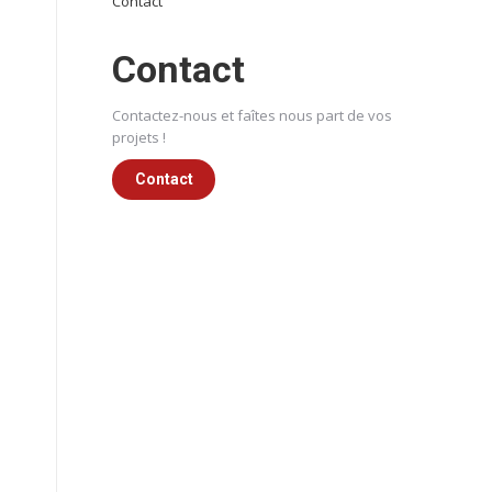
Contact
Contact
Contactez-nous et faîtes nous part de vos
projets !
Contact