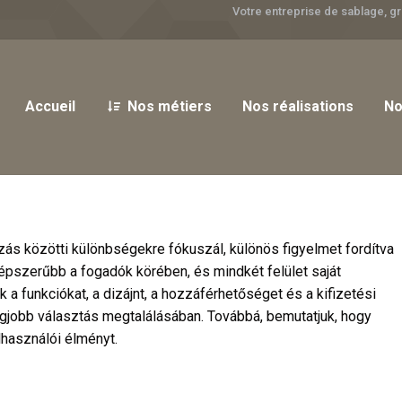
Votre entreprise de sablage, gr
Accueil
Nos métiers
Nos réalisations
No
ás közötti különbségekre fókuszál, különös figyelmet fordítva
épszerűbb a fogadók körében, és mindkét felület saját
 a funkciókat, a dizájnt, a hozzáférhetőséget és a kifizetési
egjobb választás megtalálásában. Továbbá, bemutatjuk, hogy
lhasználói élményt.