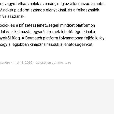
ákra vágyó felhasználók számára, míg az alkalmazás a mobil
Mindkét platform számos előnyt kínál, és a felhasználók
n válasszanak.
óciók és a kifizetési lehetőségek mindkét platformon
l és alkalmazás egyaránt remek lehetőséget kínál a
yeitől függ. A Betmatch platform folyamatosan fejlődik, így
 hogy a legjobban kihasználhassuk a lehetőségeinket.
exandre
mai 13, 2026
Laisser un commentaire