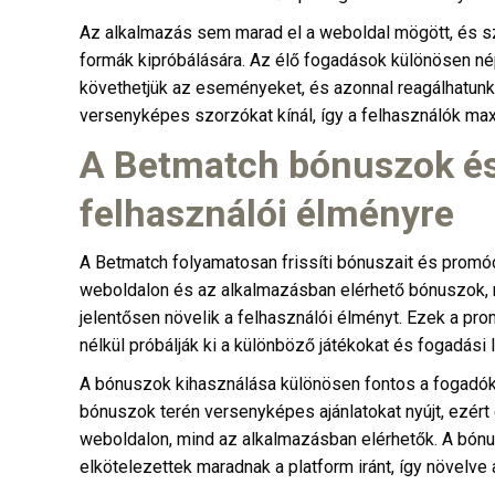
Az alkalmazás sem marad el a weboldal mögött, és s
formák kipróbálására. Az élő fogadások különösen né
követhetjük az eseményeket, és azonnal reagálhatunk
versenyképes szorzókat kínál, így a felhasználók ma
A Betmatch bónuszok és
felhasználói élményre
A Betmatch folyamatosan frissíti bónuszait és promóc
weboldalon és az alkalmazásban elérhető bónuszok, m
jelentősen növelik a felhasználói élményt. Ezek a pr
nélkül próbálják ki a különböző játékokat és fogadási
A bónuszok kihasználása különösen fontos a fogadók
bónuszok terén versenyképes ajánlatokat nyújt, ezért
weboldalon, mind az alkalmazásban elérhetők. A bón
elkötelezettek maradnak a platform iránt, így növelve 