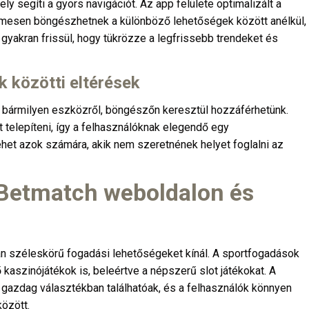
y segíti a gyors navigációt. Az app felülete optimalizált a
lmesen böngészhetnek a különböző lehetőségek között anélkül,
 gyakran frissül, hogy tükrözze a legfrissebb trendeket és
 közötti eltérések
 bármilyen eszközről, böngészőn keresztül hozzáférhetünk.
telepíteni, így a felhasználóknak elegendő egy
ehet azok számára, akik nem szeretnének helyet foglalni az
 Betmatch weboldalon és
n széleskörű fogadási lehetőségeket kínál. A sportfogadások
kaszinójátékok is, beleértve a népszerű slot játékokat. A
 gazdag választékban találhatóak, és a felhasználók könnyen
özött.