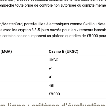
la empêche toute prise de contrôle non autorisée du compte mêm
sa/MasterCard, portefeuilles électroniques comme Skrill ou Netell
s avec les cryptos à 3‑5 jours ouvrés pour les virements bancair
 certains casinos imposent un plafond quotidien de €5 000 pour é
 (MGA)
Casino B (UKGC)
UKGC
✔︎
✘
48 h
€8 000