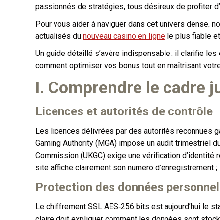
passionnés de stratégies, tous désireux de profiter 
Pour vous aider à naviguer dans cet univers dense, n
actualisés du
nouveau casino en ligne
le plus fiable e
Un guide détaillé s’avère indispensable : il clarifie l
comment optimiser vos bonus tout en maîtrisant votre 
I. Comprendre le cadre ju
Licences et autorités de contrôle
Les licences délivrées par des autorités reconnues ga
Gaming Authority (MGA) impose un audit trimestriel 
Commission (UKGC) exige une vérification d’identité r
site affiche clairement son numéro d’enregistrement ; 
Protection des données personnel
Le chiffrement SSL AES‑256 bits est aujourd’hui le sta
claire doit expliquer comment les données sont stocké