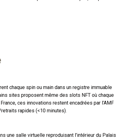
e
strent chaque spin ou main dans un registre immuable
ertains sites proposent même des slots NFT où chaque
rance, ces innovations restent encadrées par l’AMF
retraits rapides (<10 minutes).
 une salle virtuelle reproduisant l’intérieur du Palais