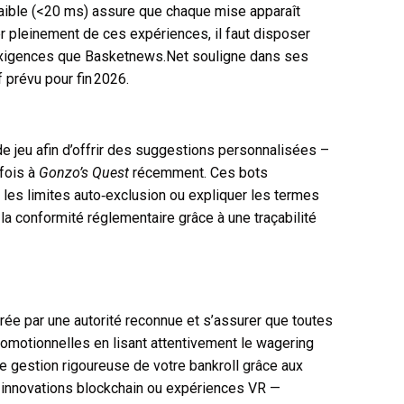
‑faible (<20 ms) assure que chaque mise apparaît
er pleinement de ces expériences, il faut disposer
exigences que Basketnews.Net souligne dans ses
prévu pour fin 2026.
e jeu afin d’offrir des suggestions personnalisées –
 fois à
Gonzo’s Quest
récemment. Ces bots
les limites auto‑exclusion ou expliquer les termes
a conformité réglementaire grâce à une traçabilité
ivrée par une autorité reconnue et s’assurer que toutes
omotionnelles en lisant attentivement le wagering
une gestion rigoureuse de votre bankroll grâce aux
 innovations blockchain ou expériences VR —