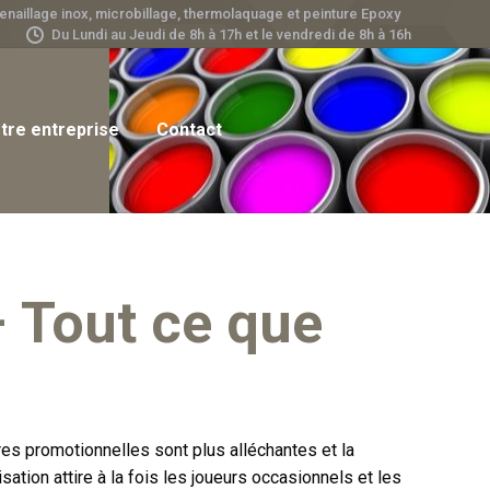
enaillage inox, microbillage, thermolaquage et peinture Epoxy
Du Lundi au Jeudi de 8h à 17h et le vendredi de 8h à 16h
tre entreprise
Contact
– Tout ce que
res promotionnelles sont plus alléchantes et la
tion attire à la fois les joueurs occasionnels et les