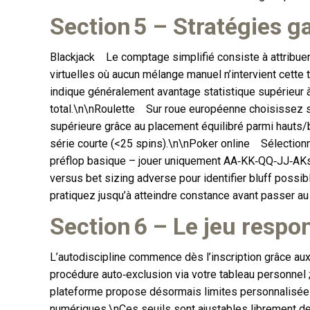
Section 5 – Stratégies g
Blackjack Le comptage simplifié consiste à attribuer +
virtuelles où aucun mélange manuel n’intervient cette
indique généralement avantage statistique supérieur à
total.\n\nRoulette Sur roue européenne choisissez sy
supérieure grâce au placement équilibré parmi hauts/
série courte (<25 spins).\n\nPoker online Sélectionn
préflop basique ­– jouer uniquement AA‐KK‐QQ‐JJ‐AKs/
versus bet sizing adverse pour identifier bluff possibl
pratiquez jusqu’à atteindre constance avant passer au 
Section 6 – Le jeu respo
L’autodiscipline commence dès l’inscription grâce aux
procédure auto‑exclusion via votre tableau personnel
plateforme propose désormais limites personnalisées
numériques.\nCes seuils sont ajustables librement dep