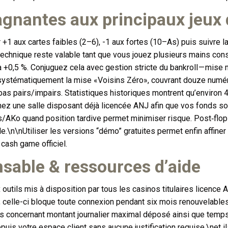
agnantes aux principaux jeux 
1 aux cartes faibles (2–6), -1 aux fortes (10–As) puis suivre la
 technique reste valable tant que vous jouez plusieurs mains cons
 +0,5 %. Conjuguez cela avec gestion stricte du bankroll — mise
stématiquement la mise «​Voisins Zéro​», couvrant douze numéros
bas pairs/impairs. Statistiques historiques montrent qu’environ
ez une salle disposant déjà licencée ANJ afin que vos fonds so
AKo quand position tardive permet minimiser risque. Post‑flop p
e.\n\nUtiliser les versions “démo” gratuites permet enfin affiner 
cash game officiel.
nsable & ressources d’aide
 outils mis à disposition par tous les casinos titulaires licen
 ; celle-ci bloque toute connexion pendant six mois renouvelabl
 concernant montant journalier maximal déposé ainsi que temps
uis votre espace client sans aucune justification requise,\net 