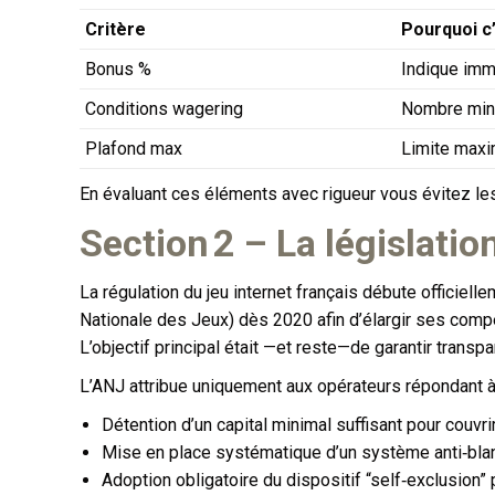
Critère
Pourquoi c
Bonus %
Indique imm
Conditions wagering
Nombre mini
Plafond max
Limite maxi
En évaluant ces éléments avec rigueur vous évitez le
Section 2 – La législati
La régulation du jeu internet français débute officiel
Nationale des Jeux) dès 2020 afin d’élargir ses comp
L’objectif principal était —et reste—de garantir transp
L’ANJ attribue uniquement aux opérateurs répondant à
Détention d’un capital minimal suffisant pour couvri
Mise en place systématique d’un système anti‑blan
Adoption obligatoire du dispositif “self‑exclusion” 