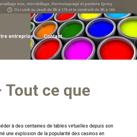
enaillage inox, microbillage, thermolaquage et peinture Epoxy
Du Lundi au Jeudi de 8h à 17h et le vendredi de 8h à 16h
tre entreprise
Contact
– Tout ce que
céder à des centaines de tables virtuelles depuis son
îné une explosion de la popularité des casinos en