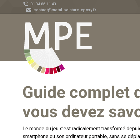
01 34 86 11 43
contact@metal-peinture-epoxy.fr
Guide complet d
vous devez savo
Le monde du jeu s’est radicalement transformé depuis 
smartphone ou son ordinateur portable, sans se dépla