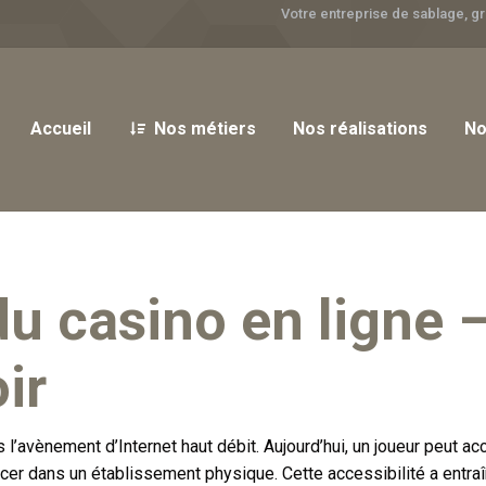
Votre entreprise de sablage, gr
Accueil
Nos métiers
Nos réalisations
No
u casino en ligne 
ir
l’avènement d’Internet haut débit. Aujourd’hui, un joueur peut ac
cer dans un établissement physique. Cette accessibilité a entra