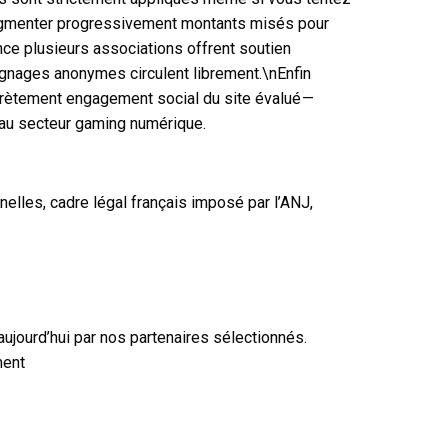
 augmenter progressivement montants misés pour
nce plusieurs associations offrent soutien
ignages anonymes circulent librement.\nEnfin
rètement engagement social du site évalué —
s au secteur gaming numérique.
nelles, cadre légal français imposé par l’ANJ,
ujourd’hui par nos partenaires sélectionnés.
ment