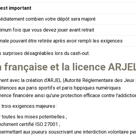
’est important
édiatement combien votre dépôt sera majoré
mum fois que vous devez jouer avant retrait
male pouvant être retirée après avoir rempli les exigences
s surprises désagréables lors du cash‑out.
on française et la licence ARJ
lement avec la création d’ARJEL (Autorité Réglementaire des Jeux E
étences aux paris sportifs et paris hippiques numériques.
arence financière ainsi qu’une protection efficace contre l’addicti
 trois exigences majeures :
r toutes les mises potentielles ;
chiment certifié ISO 27001 ;
permettant aux joueurs souscrivant une interdiction volontaire pe