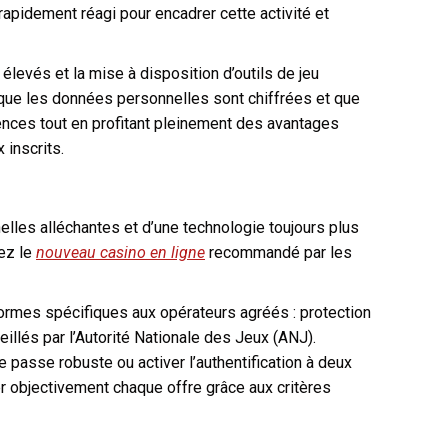
rapidement réagi pour encadrer cette activité et
élevés et la mise à disposition d’outils de jeu
rer que les données personnelles sont chiffrées et que
ences tout en profitant pleinement des avantages
 inscrits.
lles alléchantes et d’une technologie toujours plus
rez le
nouveau casino en ligne
recommandé par les
ormes spécifiques aux opérateurs agréés : protection
eillés par l’Autorité Nationale des Jeux (ANJ).
passe robuste ou activer l’authentification à deux
r objectivement chaque offre grâce aux critères