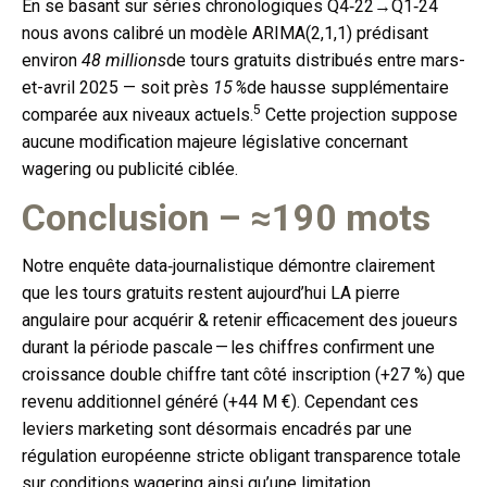
En se basant sur séries chronologiques Q4‑22→Q1‑24
nous avons calibré un modèle ARIMA(2,1,1) prédisant
environ
48 millions
de tours gratuits distribués entre mars-
et-avril 2025 — soit près
15 %
de hausse supplémentaire
5
comparée aux niveaux actuels.
Cette projection suppose
aucune modification majeure législative concernant
wagering ou publicité ciblée.
Conclusion – ≈190 mots
Notre enquête data‑journalistique démontre clairement
que les tours gratuits restent aujourd’hui LA pierre
angulaire pour acquérir & retenir efficacement des joueurs
durant la période pa­scale — les chiffres confirment une
croissance double chiffre tant côté inscription (+27 %) que
revenu additionnel généré (+44 M €). Cependant ces
leviers marketing sont désormais encadrés par une
régulation européenne stricte obligant transparence totale
sur conditions wagering ainsi qu’une limitation