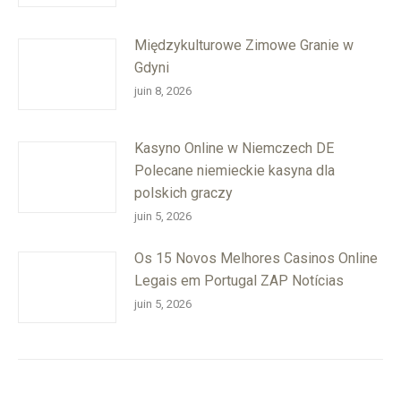
Międzykulturowe Zimowe Granie w
Gdyni
juin 8, 2026
Kasyno Online w Niemczech DE
Polecane niemieckie kasyna dla
polskich graczy
juin 5, 2026
Os 15 Novos Melhores Casinos Online
Legais em Portugal ZAP Notícias
juin 5, 2026