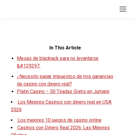
In This Article
Mesas de blackjack para no levantarse
&#129297;
¿Necesito pagar impuestos de mis ganancias
de casino con dinero real?
Platin Casino – 50 Tiradas Gratis en Jumanji
Los Mejores Casinos con dinero real en USA
2026
Los mejores 10 juegos de casino online
Casinos con Dinero Real 2026: Las Mejores