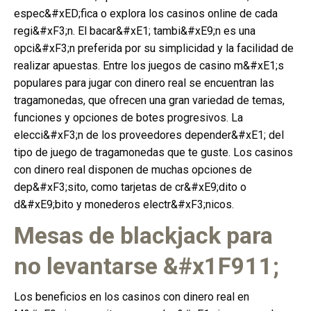
espec&#xED;fica o explora los casinos online de cada
regi&#xF3;n. El bacar&#xE1; tambi&#xE9;n es una
opci&#xF3;n preferida por su simplicidad y la facilidad de
realizar apuestas. Entre los juegos de casino m&#xE1;s
populares para jugar con dinero real se encuentran las
tragamonedas, que ofrecen una gran variedad de temas,
funciones y opciones de botes progresivos. La
elecci&#xF3;n de los proveedores depender&#xE1; del
tipo de juego de tragamonedas que te guste. Los casinos
con dinero real disponen de muchas opciones de
dep&#xF3;sito, como tarjetas de cr&#xE9;dito o
d&#xE9;bito y monederos electr&#xF3;nicos.
Mesas de blackjack para
no levantarse &#x1F911;
Los beneficios en los casinos con dinero real en