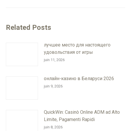
Related Posts
лучшее место для настоящего
удовольствия от игры
juin 11, 2026
онлайн-казино в Беларуси 2026
juin 9, 2026
QuickWin: Casinò Online ADM ad Alto
Limite, Pagamenti Rapidi
juin 8, 2026