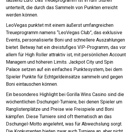
tausend Euro. Das Treueprogramm ist in fünf Stufen
unterteilt, die durch das Sammeln von Punkten erreicht
werden können.
LeoVegas punktet mit einem äußerst umfangreichen
Treueprogramm namens “LeoVegas Club”, das exklusive
Events, personalisierte Boni und schnellere Auszahlungen
bietet. Betway hat ein dreistufiges VIP-Programm, das vor
allem für High Roller attraktiv ist, mit persönlichen Account
Managern und höheren Limits. Jackpot City und Spin
Palace setzen auf ein einfaches Punktesystem, bei dem
Spieler Punkte für Echtgeldeinsätze sammeln und gegen
Boni eintauschen können.
Ein besonderes Highlight bei Gorilla Wins Casino sind die
wöchentlichen Dschungel-Turniere, bei denen Spieler um
Ranglistenplätze und Preise wie Freispiele und Boni
kämpfen. Diese Turniere sind oft thematisch an das
Dschungel-Motto angelehnt, was für Abwechslung sorgt.
Die Konkurrenten bieten zwar auch Turniere an, aber nicht