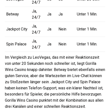
24/7
Ja,
Betway
Ja
Ja
Unter 1 Min.
24/7
Ja,
Jackpot City
Ja
Nein
Unter 1 Min.
24/7
Ja,
Spin Palace
Ja
Nein
Unter 1 Min.
24/7
Im Vergleich zu LeoVegas, das mit einer Reaktionszeit
von unter 20 Sekunden noch schneller ist, liegt Gorilla
Wins Casino knapp dahinter. Betway bietet ebenfalls einen
guten Service, aber die Wartezeiten im Live-Chat können
zu Stoßzeiten länger sein. Jackpot City und Spin Palace
haben keinen Telefon-Support, was ein klarer Nachteil ist,
besonders für Spieler, die persönliche Hilfe bevorzugen.
Gorilla Wins Casino punktet mit der Kombination aus allen
drei Kanälen und einer schnellen Reaktionszeit.