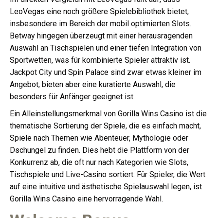
LeoVegas eine noch größere Spielebibliothek bietet,
insbesondere im Bereich der mobil optimierten Slots.
Betway hingegen überzeugt mit einer herausragenden
Auswahl an Tischspielen und einer tiefen Integration von
Sportwetten, was für kombinierte Spieler attraktiv ist.
Jackpot City und Spin Palace sind zwar etwas kleiner im
Angebot, bieten aber eine kuratierte Auswahl, die
besonders für Anfänger geeignet ist.
Ein Alleinstellungsmerkmal von Gorilla Wins Casino ist die
thematische Sortierung der Spiele, die es einfach macht,
Spiele nach Themen wie Abenteuer, Mythologie oder
Dschungel zu finden. Dies hebt die Plattform von der
Konkurrenz ab, die oft nur nach Kategorien wie Slots,
Tischspiele und Live-Casino sortiert. Für Spieler, die Wert
auf eine intuitive und ästhetische Spielauswahl legen, ist
Gorilla Wins Casino eine hervorragende Wahl.