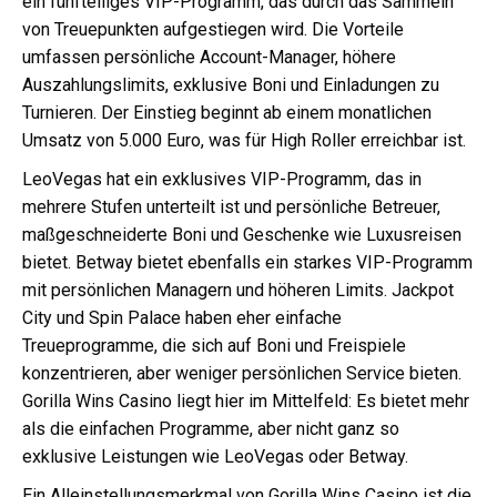
ein fünfteiliges VIP-Programm, das durch das Sammeln
von Treuepunkten aufgestiegen wird. Die Vorteile
umfassen persönliche Account-Manager, höhere
Auszahlungslimits, exklusive Boni und Einladungen zu
Turnieren. Der Einstieg beginnt ab einem monatlichen
Umsatz von 5.000 Euro, was für High Roller erreichbar ist.
LeoVegas hat ein exklusives VIP-Programm, das in
mehrere Stufen unterteilt ist und persönliche Betreuer,
maßgeschneiderte Boni und Geschenke wie Luxusreisen
bietet. Betway bietet ebenfalls ein starkes VIP-Programm
mit persönlichen Managern und höheren Limits. Jackpot
City und Spin Palace haben eher einfache
Treueprogramme, die sich auf Boni und Freispiele
konzentrieren, aber weniger persönlichen Service bieten.
Gorilla Wins Casino liegt hier im Mittelfeld: Es bietet mehr
als die einfachen Programme, aber nicht ganz so
exklusive Leistungen wie LeoVegas oder Betway.
Ein Alleinstellungsmerkmal von Gorilla Wins Casino ist die