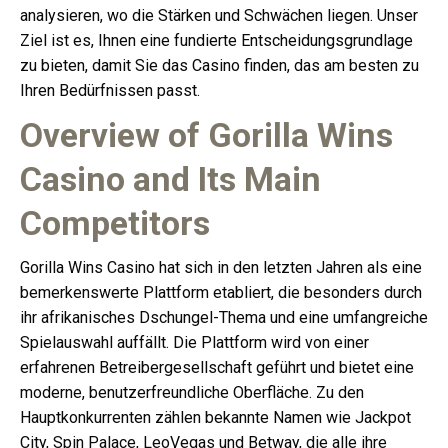
analysieren, wo die Stärken und Schwächen liegen. Unser
Ziel ist es, Ihnen eine fundierte Entscheidungsgrundlage
zu bieten, damit Sie das Casino finden, das am besten zu
Ihren Bedürfnissen passt.
Overview of Gorilla Wins
Casino and Its Main
Competitors
Gorilla Wins Casino hat sich in den letzten Jahren als eine
bemerkenswerte Plattform etabliert, die besonders durch
ihr afrikanisches Dschungel-Thema und eine umfangreiche
Spielauswahl auffällt. Die Plattform wird von einer
erfahrenen Betreibergesellschaft geführt und bietet eine
moderne, benutzerfreundliche Oberfläche. Zu den
Hauptkonkurrenten zählen bekannte Namen wie Jackpot
City, Spin Palace, LeoVegas und Betway, die alle ihre