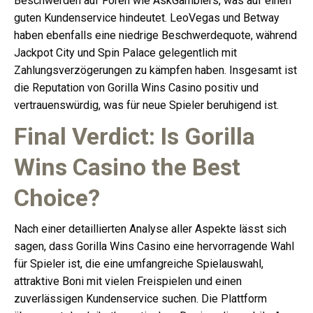
Beschwerden auf Foren wie AskGamblers, was auf einen
guten Kundenservice hindeutet. LeoVegas und Betway
haben ebenfalls eine niedrige Beschwerdequote, während
Jackpot City und Spin Palace gelegentlich mit
Zahlungsverzögerungen zu kämpfen haben. Insgesamt ist
die Reputation von Gorilla Wins Casino positiv und
vertrauenswürdig, was für neue Spieler beruhigend ist.
Final Verdict: Is Gorilla
Wins Casino the Best
Choice?
Nach einer detaillierten Analyse aller Aspekte lässt sich
sagen, dass Gorilla Wins Casino eine hervorragende Wahl
für Spieler ist, die eine umfangreiche Spielauswahl,
attraktive Boni mit vielen Freispielen und einen
zuverlässigen Kundenservice suchen. Die Plattform