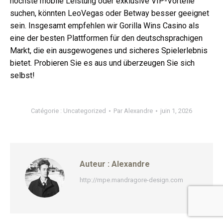
höchste mobile Leistung oder exklusive VIP-Vorteile
suchen, könnten LeoVegas oder Betway besser geeignet
sein. Insgesamt empfehlen wir Gorilla Wins Casino als
eine der besten Plattformen für den deutschsprachigen
Markt, die ein ausgewogenes und sicheres Spielerlebnis
bietet. Probieren Sie es aus und überzeugen Sie sich
selbst!
Catégorie :
Uncategorized
Par
Alexandre
juin 1, 2026
Auteur :
Alexandre
http://mpe.mandragore-design.com