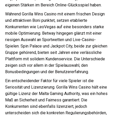
eigenen Stärken im Bereich Online-Glücksspiel haben.
Während Gorilla Wins Casino mit einem frischen Design
und attraktiven Boni punktet, setzen etablierte
Konkurrenten wie LeoVegas auf eine besonders starke
mobile Optimierung. Betway hingegen glänzt mit einer
riesigen Auswahl an Sportwetten und Live-Casino-
Spielen. Spin Palace und Jackpot City, beide zur gleichen
Gruppe gehörend, bieten seit Jahren eine verlässliche
Plattform mit solidem Kundenservice. Die Unterschiede
zeigen sich vor allem in der Spielauswahl, den
Bonusbedingungen und der Benutzererfahrung.
Ein entscheidender Faktor für viele Spieler ist die
Seriosität und Lizenzierung. Gorilla Wins Casino hält eine
gültige Lizenz der Malta Gaming Authority, was ein hohes
Maß an Sicherheit und Fairness garantiert. Die
Konkurrenten sind ebenfalls lizenziert, jedoch
unterscheiden sich die konkreten Regulierungsbehörden,