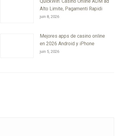
QuickWin: Casinò Online ADM ad
Alto Limite, Pagamenti Rapidi
juin 8, 2026
Mejores apps de casino online
en 2026 Android y iPhone
juin 5, 2026