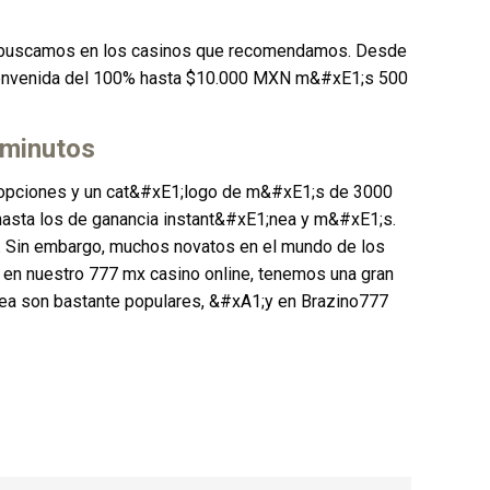
ue buscamos en los casinos que recomendamos. Desde
bienvenida del 100% hasta $10.000 MXN m&#xE1;s 500
 minutos
tas opciones y un cat&#xE1;logo de m&#xE1;s de 3000
asta los de ganancia instant&#xE1;nea y m&#xE1;s.
a. Sin embargo, muchos novatos en el mundo de los
 en nuestro 777 mx casino online, tenemos una gran
nea son bastante populares, &#xA1;y en Brazino777