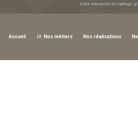
Votre entreprise de sablage, gr
Accueil
Nos métiers
Nos réalisations
No