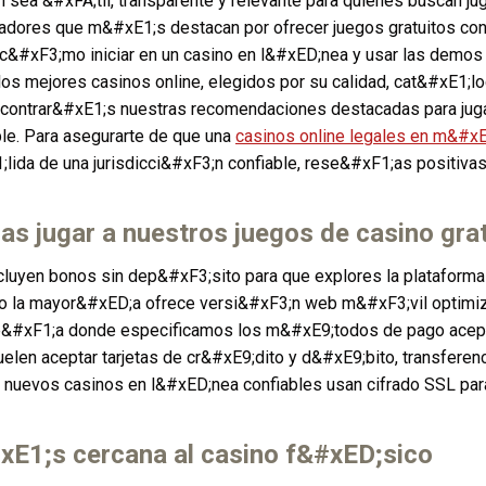
ea &#xFA;til, transparente y relevante para quienes buscan ju
adores que m&#xE1;s destacan por ofrecer juegos gratuitos conf
&#xF3;mo iniciar en un casino en l&#xED;nea y usar las demos pa
los mejores casinos online, elegidos por su calidad, cat&#xE1;
encontrar&#xE1;s nuestras recomendaciones destacadas para juga
ble. Para asegurarte de que una
casinos online legales en m&#xE
lida de una jurisdicci&#xF3;n confiable, rese&#xF1;as positivas 
 jugar a nuestros juegos de casino gra
yen bonos sin dep&#xF3;sito para que explores la plataforma si
ero la mayor&#xED;a ofrece versi&#xF3;n web m&#xF3;vil optimi
ese&#xF1;a donde especificamos los m&#xE9;todos de pago acept
elen aceptar tarjetas de cr&#xE9;dito y d&#xE9;bito, transfer
 nuevos casinos en l&#xED;nea confiables usan cifrado SSL par
#xE1;s cercana al casino f&#xED;sico