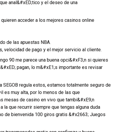
oque anal&#xED;tico y el deseo de una
quieren acceder a los mejores casinos online
ndo de las apuestas NBA.
velocidad de pago y el mejor servicio al cliente.
ingo 90 me parece una buena opci&#xF3;n si quieres
s&#xED; pagan, lo m&#xE1;s importante es revisar
 la SEGOB regula estos, estamos totalmente seguro de
l es muy alta, por lo menos de las que
has mesas de casino en vivo que tambi&#xE9;n
a la que recurrir siempre que tengas alguna duda
o de bienvenida 100 giros gratis &#x2663; Juegos