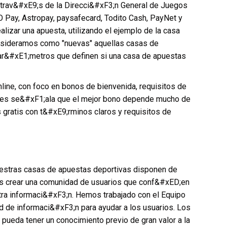
 trav&#xE9;s de la Direcci&#xF3;n General de Juegos
 Pay, Astropay, paysafecard, Todito Cash, PayNet y
izar una apuesta, utilizando el ejemplo de la casa
nsideramos como "nuevas" aquellas casas de
ar&#xE1;metros que definen si una casa de apuestas
ine, con foco en bonos de bienvenida, requisitos de
s.es se&#xF1;ala que el mejor bono depende mucho de
 gratis con t&#xE9;rminos claros y requisitos de
uestras casas de apuestas deportivas disponen de
 es crear una comunidad de usuarios que conf&#xED;en
stra informaci&#xF3;n. Hemos trabajado con el Equipo
d de informaci&#xF3;n para ayudar a los usuarios. Los
pueda tener un conocimiento previo de gran valor a la