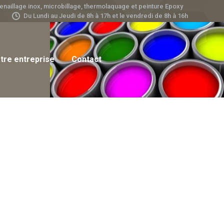
enaillage inox, microbillage, thermolaquage et peinture Epoxy
Du Lundi au Jeudi de 8h à 17h et le vendredi de 8h à 16h
tre entreprise
Contact