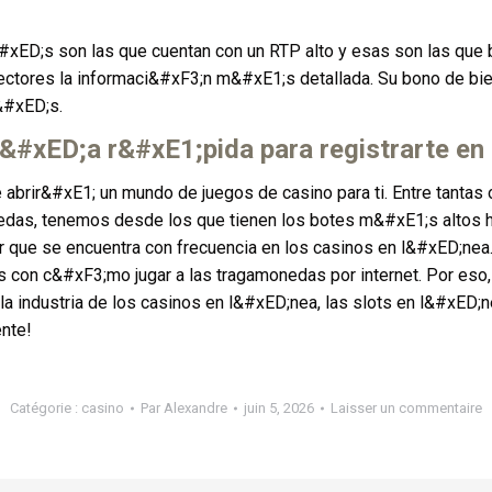
&#xED;s son las que cuentan con un RTP alto y esas son las q
lectores la informaci&#xF3;n m&#xE1;s detallada. Su bono de 
&#xED;s.
u&#xED;a r&#xE1;pida para registrarte en
 se abrir&#xE1; un mundo de juegos de casino para ti. Entre tan
das, tenemos desde los que tienen los botes m&#xE1;s altos h
r que se encuentra con frecuencia en los casinos en l&#xED;ne
 con c&#xF3;mo jugar a las tragamonedas por internet. Por eso,
 industria de los casinos en l&#xED;nea, las slots en l&#xED;
nte!
Catégorie :
casino
Par
Alexandre
juin 5, 2026
Laisser un commentaire